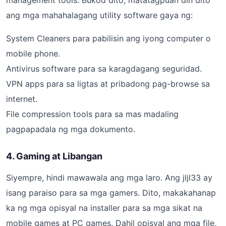
management tools. Bukod dito, matatagpuan din dito
ang mga mahahalagang utility software gaya ng:
System Cleaners para pabilisin ang iyong computer o
mobile phone.
Antivirus software para sa karagdagang seguridad.
VPN apps para sa ligtas at pribadong pag-browse sa
internet.
File compression tools para sa mas madaling
pagpapadala ng mga dokumento.
4. Gaming at Libangan
Siyempre, hindi mawawala ang mga laro. Ang jljl33 ay
isang paraiso para sa mga gamers. Dito, makakahanap
ka ng mga opisyal na installer para sa mga sikat na
mobile games at PC games. Dahil opisyal ang mga file,