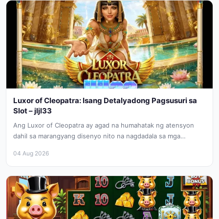
Luxor of Cleopatra: Isang Detalyadong Pagsusuri sa
Slot – jljl33
Ang Luxor of Cleopatra ay agad na humahatak ng atensyon
dahil sa marangyang disenyo nito na nagdadala sa mga
manlalaro...
04 Aug 2026