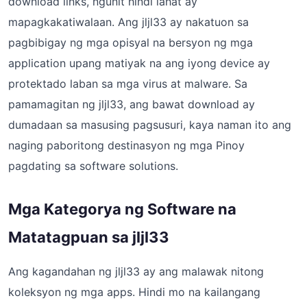
download links, ngunit hindi lahat ay
mapagkakatiwalaan. Ang jljl33 ay nakatuon sa
pagbibigay ng mga opisyal na bersyon ng mga
application upang matiyak na ang iyong device ay
protektado laban sa mga virus at malware. Sa
pamamagitan ng jljl33, ang bawat download ay
dumadaan sa masusing pagsusuri, kaya naman ito ang
naging paboritong destinasyon ng mga Pinoy
pagdating sa software solutions.
Mga Kategorya ng Software na
Matatagpuan sa jljl33
Ang kagandahan ng jljl33 ay ang malawak nitong
koleksyon ng mga apps. Hindi mo na kailangang