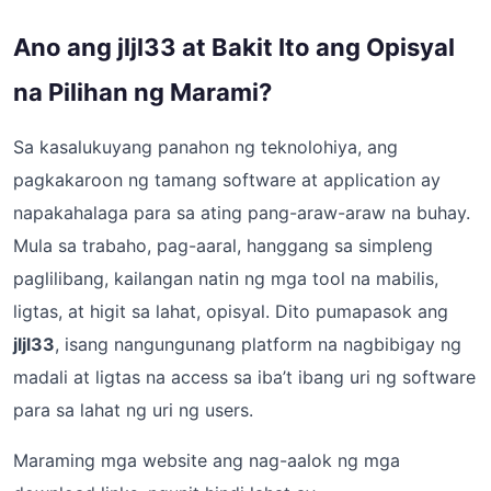
Ano ang jljl33 at Bakit Ito ang Opisyal
na Pilihan ng Marami?
Sa kasalukuyang panahon ng teknolohiya, ang
pagkakaroon ng tamang software at application ay
napakahalaga para sa ating pang-araw-araw na buhay.
Mula sa trabaho, pag-aaral, hanggang sa simpleng
paglilibang, kailangan natin ng mga tool na mabilis,
ligtas, at higit sa lahat, opisyal. Dito pumapasok ang
jljl33
, isang nangungunang platform na nagbibigay ng
madali at ligtas na access sa iba’t ibang uri ng software
para sa lahat ng uri ng users.
Maraming mga website ang nag-aalok ng mga