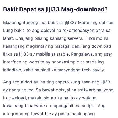
Bakit Dapat sa jljl33 Mag-download?
Maaaring itanong mo, bakit sa jljl33? Maraming dahilan
kung bakit ito ang opisyal na rekomendasyon para sa
lahat. Una, ang bilis ng kanilang servers. Hindi mo na
kailangang maghintay ng matagal dahil ang download
links sa jljl33 ay mabilis at stable. Pangalawa, ang user
interface ng website ay napakasimple at madaling
intindihin, kahit na hindi ka masyadong tech-savvy.
Ang seguridad ay isa ring aspeto kung saan ang jljl33
ay nangunguna. Sa bawat opisyal na software na iyong
i-download, makakasiguro ka na ito ay walang
kasamang bloatware o mapanganib na scripts. Ang
integridad ng bawat file ay pinapanatili upang