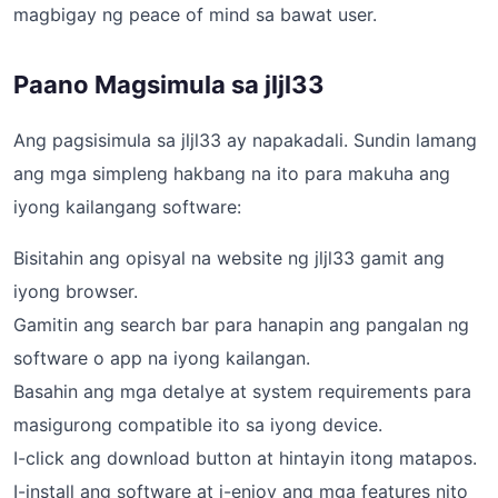
magbigay ng peace of mind sa bawat user.
Paano Magsimula sa jljl33
Ang pagsisimula sa jljl33 ay napakadali. Sundin lamang
ang mga simpleng hakbang na ito para makuha ang
iyong kailangang software:
Bisitahin ang opisyal na website ng jljl33 gamit ang
iyong browser.
Gamitin ang search bar para hanapin ang pangalan ng
software o app na iyong kailangan.
Basahin ang mga detalye at system requirements para
masigurong compatible ito sa iyong device.
I-click ang download button at hintayin itong matapos.
I-install ang software at i-enjoy ang mga features nito