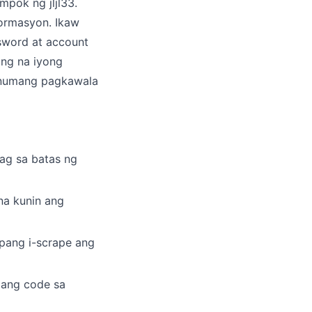
pok ng jljl33.
ormasyon. Ikaw
sword at account
ing na iyong
 anumang pagkawala
bag sa batas ng
na kunin ang
pang i-scrape ang
mang code sa