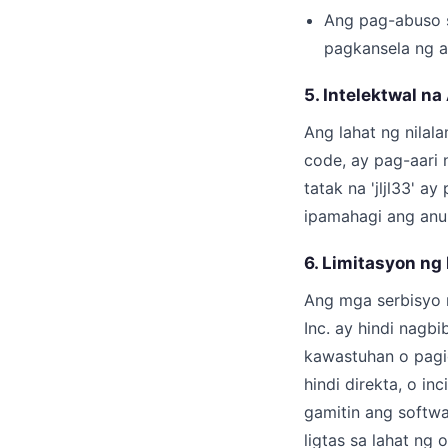
Ang pag-abuso 
pagkansela ng a
5. Intelektwal na
Ang lahat ng nilala
code, ay pag-aari 
tatak na 'jljl33' 
ipamahagi ang anu
6. Limitasyon n
Ang mga serbisyo ng
Inc. ay hindi nagb
kawastuhan o pagi
hindi direkta, o i
gamitin ang softwa
ligtas sa lahat ng