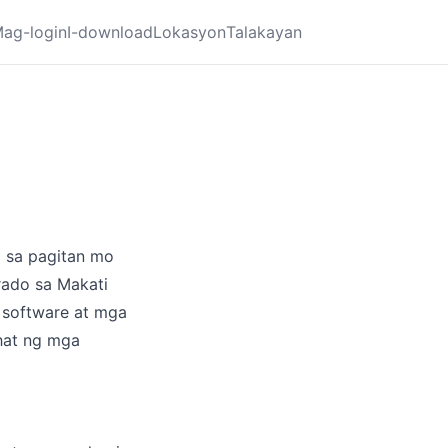
ag-login
I-download
Lokasyon
Talakayan
a sa pagitan mo
rado sa Makati
 software at mga
hat ng mga