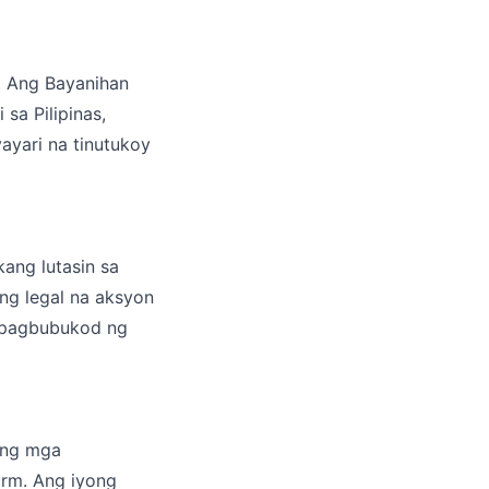
. Ang Bayanihan
sa Pilipinas,
ayari na tinutukoy
ang lutasin sa
g legal na aksyon
a pagbubukod ng
Ang mga
orm. Ang iyong