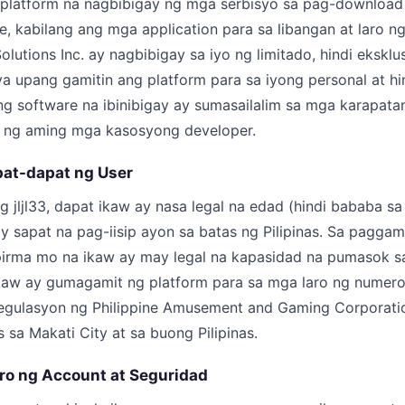
ng platform na nagbibigay ng mga serbisyo sa pag-downloa
re, kabilang ang mga application para sa libangan at laro 
olutions Inc. ay nagbibigay sa iyo ng limitado, hindi eksklus
nsya upang gamitin ang platform para sa iyong personal at h
 ng software na ibinibigay ay sumasailalim sa mga karapatan
3 o ng aming mga kasosyong developer.
pat-dapat ng User
jljl33, dapat ikaw ay nasa legal na edad (hindi bababa sa
 sapat na pag-iisip ayon sa batas ng Pilipinas. Sa paggam
pirma mo na ikaw ay may legal na kapasidad na pumasok s
kaw ay gumagamit ng platform para sa mga laro ng numero
gulasyon ng Philippine Amusement and Gaming Corporati
 sa Makati City at sa buong Pilipinas.
ro ng Account at Seguridad