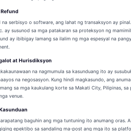
 Refund
na serbisyo o software, ang lahat ng transaksyon ay pinal
Inc. ay susunod sa mga patakaran sa proteksyon ng mamimili 
und ay ibibigay lamang sa ilalim ng mga espesyal na pangy
ent.
galot at Hurisdiksyon
kakaunawaan na nagmumula sa kasunduang ito ay susubuk
ayos na negosasyon. Kung hindi magkasundo, ang anuman
mang sa mga kaukulang korte sa Makati City, Pilipinas, s
mga venue.
 Kasunduan
 karapatang baguhin ang mga tuntuning ito anumang oras. 
ging epektibo sa sandaling ma-post ang mga ito sa platf