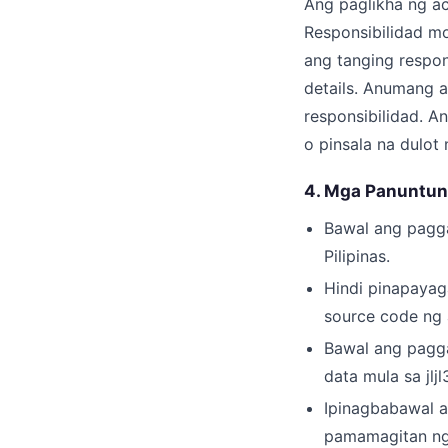
Ang paglikha ng ac
Responsibilidad m
ang tanging respo
details. Anumang a
responsibilidad. A
o pinsala na dulot
4. Mga Panuntun
Bawal ang pagga
Pilipinas.
Hindi pinapayag
source code ng 
Bawal ang pagga
data mula sa jljl
Ipinagbabawal 
pamamagitan ng