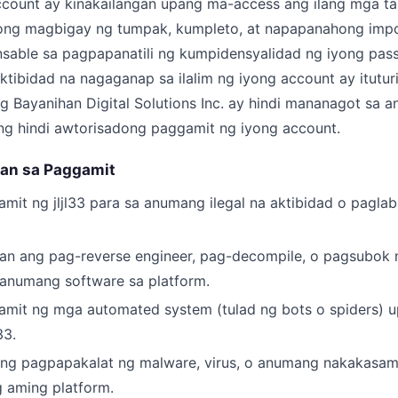
count ay kinakailangan upang ma-access ang ilang mga tam
ong magbigay ng tumpak, kumpleto, at napapanahong imp
nsable sa pagpapanatili ng kumpidensyalidad ng iyong pas
ktibidad na nagaganap sa ilalim ng iyong account ay itutur
ng Bayanihan Digital Solutions Inc. ay hindi mananagot sa
 ng hindi awtorisadong paggamit ng iyong account.
an sa Paggamit
mit ng jljl33 para sa anumang ilegal na aktibidad o pagla
an ang pag-reverse engineer, pag-decompile, o pagsubok 
anumang software sa platform.
mit ng mga automated system (tulad ng bots o spiders) u
33.
ang pagpapakalat ng malware, virus, o anumang nakakasa
 aming platform.