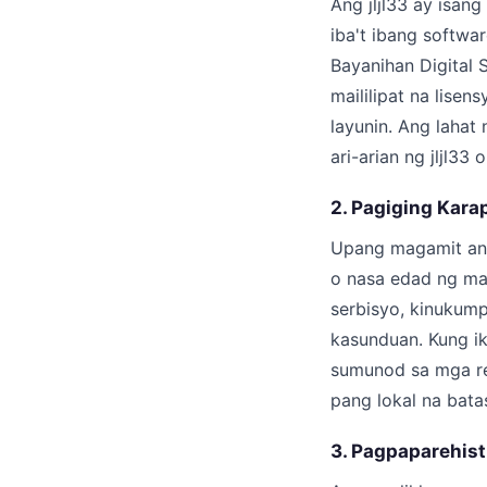
Ang jljl33 ay isa
iba't ibang softwa
Bayanihan Digital S
maililipat na lise
layunin. Ang lahat
ari-arian ng jljl3
2. Pagiging Kara
Upang magamit ang 
o nasa edad ng may
serbisyo, kinukum
kasunduan. Kung i
sumunod sa mga re
pang lokal na batas
3. Pagpaparehist