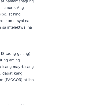
d at pamamahagi ng
ng numero. Ang
ibo, at hindi
indi komersyal na
 sa intelektwal na
 18 taong gulang)
it ng aming
a isang may-bisang
, dapat kang
on (PAGCOR) at iba