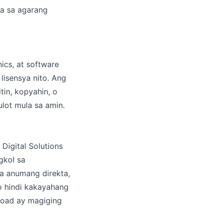
a sa agarang
hics, at software
lisensya nito. Ang
tin, kopyahin, o
lot mula sa amin.
 Digital Solutions
gkol sa
a anumang direkta,
 o hindi kakayahang
load ay magiging