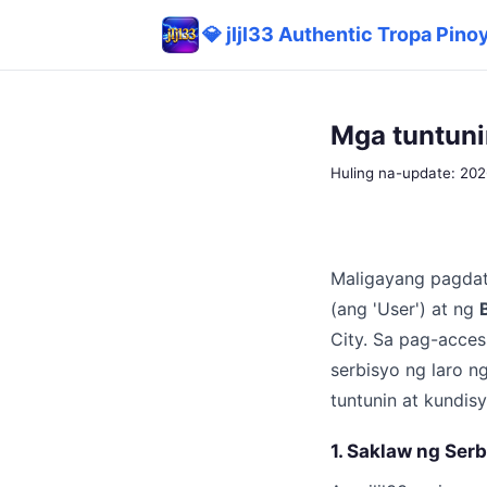
💎 jljl33 Authentic Tropa Pino
Mga tuntuni
Huling na-update: 20
Maligayang pagdati
(ang 'User') at ng
City. Sa pag-acce
serbisyo ng laro 
tuntunin at kundis
1. Saklaw ng Ser