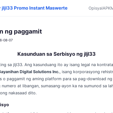
y jljl33 Promo Instant Maswerte
Opisyal
APK
M
n ng paggamit
26-08-07
Kasunduan sa Serbisyo ng jljl33
ng sa jljl33. Ang kasunduang ito ay isang legal na kontrat
Bayanihan Digital Solutions Inc.
, isang korporasyong rehist
ss o paggamit ng aming platform para sa pag-download ng
ng numero at libangan, sumasang-ayon ka na sumunod sa la
yong nakasaad dito.
bisyo