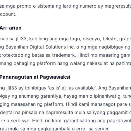
sa mga promo o sistema ng laro ng numero ay magreresult
ccount.
 Ari-arian
man sa jljl33, kabilang ang mga logo, disenyo, teksto, grap
ng Bayanihan Digital Solutions Inc. o ng mga nagbibigay ng 
ay protektado ng batas sa trademark. Hindi mo maaaring gami
mang bahagi ng platform nang walang nakasulat na pahintu
g Pananagutan at Pagwawaksi
 jljl33 ay ibinibigay 'as is' at 'as available'. Ang Bayanihan
ibigay ng anumang garantiya, hayag man o ipinahiwatig, tun
ging maaasahan ng platform. Hindi kami mananagot para s
ncidental na pinsala na nagreresulta mula sa iyong paggamit
re o serbisyo. Hindi rin kami garantisadong ang pag-down
 oras mula sa mga pagkagambala o error sa server.