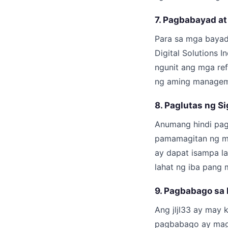
7. Pagbabayad at
Para sa mga bayad 
Digital Solutions 
ngunit ang mga ref
ng aming managem
8. Paglutas ng Si
Anumang hindi pag
pamamagitan ng ma
ay dapat isampa la
lahat ng iba pang 
9. Pagbabago sa
Ang jljl33 ay may
pagbabago ay magi