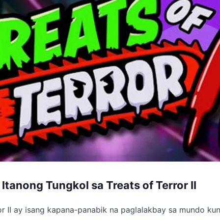
tanong Tungkol sa Treats of Terror II
ror II ay isang kapana-panabik na paglalakbay sa mundo k