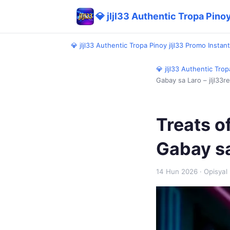
💎 jljl33 Authentic Tropa Pino
💎 jljl33 Authentic Tropa Pinoy jljl33 Promo Insta
💎 jljl33 Authentic Tro
Gabay sa Laro – jljl33r
Treats o
Gabay sa
14 Hun 2026
· Opisyal