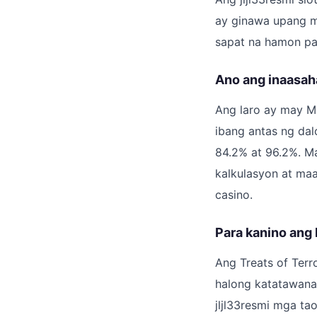
ay ginawa upang m
sapat na hamon pa
Ano ang inaasaha
Ang laro ay may M
ibang antas ng dal
84.2% at 96.2%. M
kalkulasyon at ma
casino.
Para kanino ang 
Ang Treats of Terr
halong katatawanan
jljl33resmi mga ta