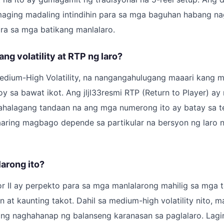
aging madaling intindihin para sa mga baguhan habang nag
ra sa mga batikang manlalaro.
ng volatility at RTP ng laro?
edium-High Volatility, na nangangahulugang maaari kang m
oy sa bawat ikot. Ang jljl33resmi RTP (Return to Player) ay
ahalagang tandaan na ang mga numerong ito ay batay sa te
aaring magbago depende sa partikular na bersyon ng laro 
larong ito?
or II ay perpekto para sa mga manlalarong mahilig sa mga
 at kaunting takot. Dahil sa medium-high volatility nito, m
ong naghahanap ng balanseng karanasan sa paglalaro. Lagi