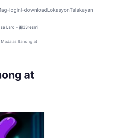
ag-login
I-download
Lokasyon
Talakayan
sa Laro – jljl33resmi
a Madalas Itanong at
nong at