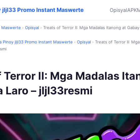
y jljl33 Promo Instant Maswerte
Opisyal
APK
M
nt Maswerte
›
Opisyal
›
Treats of Terror II: Mga Madalas Itanong at Gabay 
pa Pinoy jljl33 Promo Instant Maswerte
›
Opisyal
›
Treats of Terror II: Mg
esmi
f Terror II: Mga Madalas Ita
 Laro – jljl33resmi