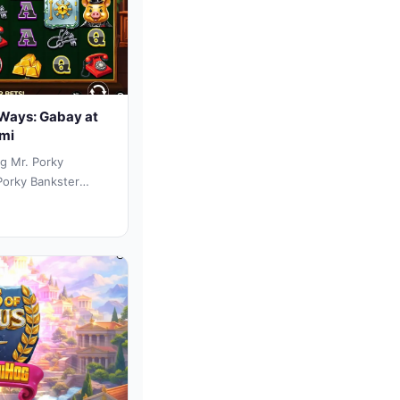
 Ways: Gabay at
smi
ng Mr. Porky
Porky Bankster