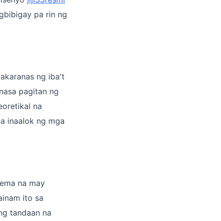
bibigay pa rin ng
akaranas ng iba't
 nasa pagitan ng
oretikal na
na inaalok ng mga
 tema na may
ainam ito sa
ng tandaan na