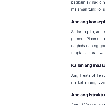
pagkain ay nagigi
malaman tungkol sa
Ano ang konsepto
Sa larong ito, an
gamers. Pinamumun
naghahanap ng gant
timpla sa karaniwa
Kailan ang inaas
Ang Treats of Terr
markahan ang iyon
Ano ang istruktu
Ang jljl33resmi sl