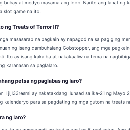
ng buhay at medyo masama ang loob. Narito ang lahat ng 
 slot game na ito.
 ng Treats of Terror II?
g mga masasarap na pagkain ay napagod na sa pagiging m
uan ng isang dambuhalang Gobstopper, ang mga pagkaing
i. Ito ay isang kakaiba at nakakaaliw na tema na nagbibi
ng karanasan sa paglalaro.
ahang petsa ng paglabas ng laro?
or II jljl33resmi ay nakatakdang ilunsad sa ika-21 ng Mayo 
g kalendaryo para sa pagdating ng mga gutom na treats na
ra ng laro?
ot na ito ay gumagamit ng tradisyonal na 5-reel setup. Ang