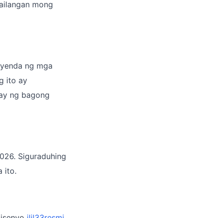
kailangan mong
eryenda ng mga
 ito ay
gay ng bagong
2026. Siguraduhing
 ito.
 disenyo
jljl33resmi