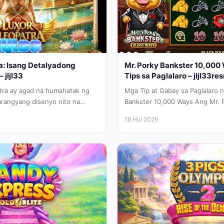
a: Isang Detalyadong
Mr. Porky Bankster 10,000
 jljl33
Tips sa Paglalaro – jljl33re
tra ay agad na humahatak ng
Mga Tip at Gabay sa Paglalaro 
arangyang disenyo nito na
Bankster 10,000 Ways Ang Mr. 
lalaro...
10,000 Ways mula sa...
18 Hul 2026