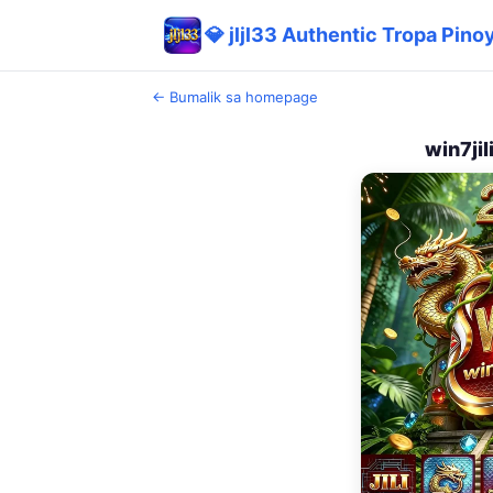
💎 jljl33 Authentic Tropa Pino
← Bumalik sa homepage
win7ji