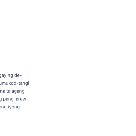
gay ng de-
mumukod-tangi
 na talagang
ng pang-araw-
ang iyong