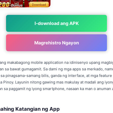
I-download ang APK
Magrehistro Ngayon
isang makabagong mobile application na idinisenyo upang magbi
ngan sa bawat gumagamit. Sa dami ng mga apps sa merkado, na
l sa pinagsama-samang bilis, ganda ng interface, at mga feature
a Pinoy. Layunin nitong gawing mas makulay at madali ang iyo
an sa paggamit ng iyong smartphone, nasaan ka man o anuman 
ahing Katangian ng App