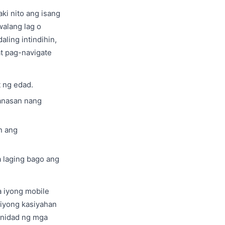
ki nito ang isang
walang lag o
aling intindihin,
t pag-navigate
t ng edad.
ranasan nang
n ang
 laging bago ang
a iyong mobile
 iyong kasiyahan
unidad ng mga